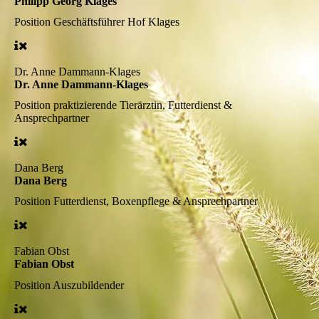
Philipp Georg Klages
Position
Geschäftsführer Hof Klages
Dr. Anne Dammann-Klages
Dr. Anne Dammann-Klages
Position
praktizierende Tierärztin, Futterdienst &
Ansprechpartner
Dana Berg
Dana Berg
Position
Futterdienst, Boxenpflege & Ansprechpartner
Fabian Obst
Fabian Obst
Position
Auszubildender