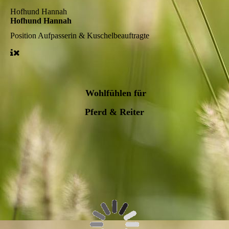
Hofhund Hannah
Hofhund Hannah
Position
Aufpasserin & Kuschelbeauftragte
Wohlfühlen für
Pferd & Reiter